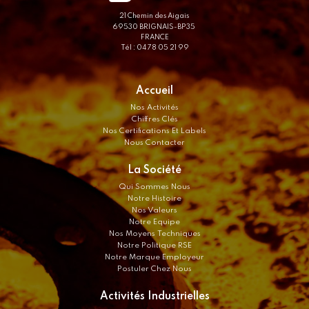
21 Chemin des Aigais
69530 BRIGNAIS-BP35
FRANCE
Tél : 04 78 05 21 99
Accueil
Nos Activités
Chiffres Clés
Nos Certifications Et Labels
Nous Contacter
La Société
Qui Sommes Nous
Notre Histoire
Nos Valeurs
Notre Equipe
Nos Moyens Techniques
Notre Politique RSE
Notre Marque Employeur
Postuler Chez Nous
Activités Industrielles