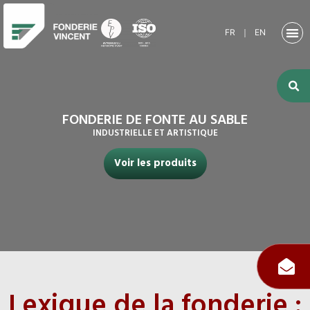
FR
｜
EN
NOTRE SO
ACTIVITÉ
ACTIVITÉS
NOS RE
FONDERIE DE FONTE AU SABLE
INDUSTRIELLE ET ARTISTIQUE
Voir les produits
Lexique de la fonderie :