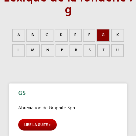
g
A
B
C
D
E
F
G
K
L
M
N
P
R
S
T
U
GS
Abréviation de Graphite Sphéroïdal. Se dit d’un type
LIRE LA SUITE »