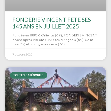
FONDERIE VINCENT FETE SES
145 ANS EN JUILLET 2025
Fondée en 1880 à Orliénas (69), FONDERIE VINCENT
opère après 145 ans sur 3 sites à Brignais (69), Saint-
Uze(26) et Blangy-sur-Bresle (76)
7 octobre 2025
TOUTES CATÉGORIES