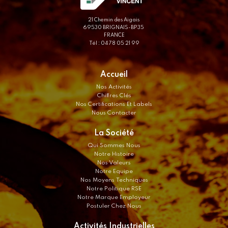
21 Chemin des Aigais
69530 BRIGNAIS-BP35
FRANCE
Tél : 04 78 05 21 99
Accueil
Nos Activités
Chiffres Clés
Nos Certifications Et Labels
Nous Contacter
La Société
Qui Sommes Nous
Notre Histoire
Nos Valeurs
Notre Equipe
Nos Moyens Techniques
Notre Politique RSE
Notre Marque Employeur
Postuler Chez Nous
Activités Industrielles