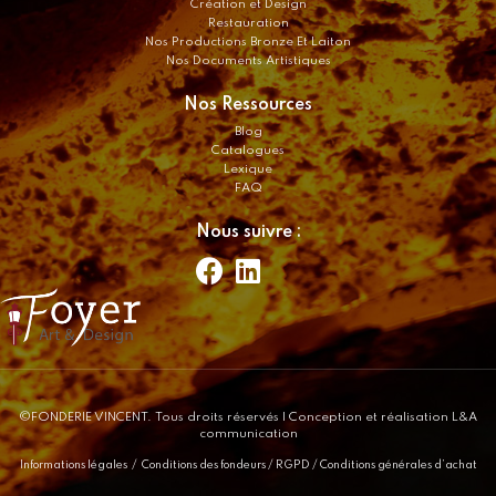
Création et Design
Restauration
Nos Productions Bronze Et Laiton
Nos Documents Artistiques
Nos Ressources
Blog
Catalogues
Lexique
FAQ
Nous suivre :
©FONDERIE VINCENT. Tous droits réservés
| Conception et réalisation L&A
communication
Informations légales
/
Conditions des fondeurs
/
RGPD
/
Conditions générales d’achat