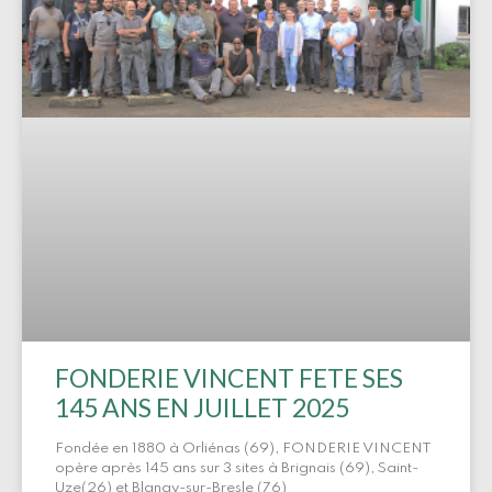
FONDERIE VINCENT FETE SES
145 ANS EN JUILLET 2025
Fondée en 1880 à Orliénas (69), FONDERIE VINCENT
opère après 145 ans sur 3 sites à Brignais (69), Saint-
Uze(26) et Blangy-sur-Bresle (76)