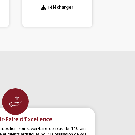
T
Télécharger
r-Faire d'Excellence
osition son savoir-faire de plus de 140 ans
 et talents artistiques pour la réalisation de vos