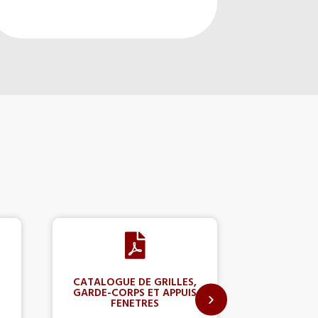
CATALOGUE DE GRILLES,
BOOK 
GARDE-CORPS ET APPUIS
AR
FENETRES