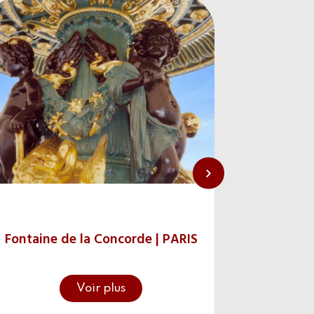
Grille
Fontaine de la Concorde | PARIS
d
Gr
Voir plus