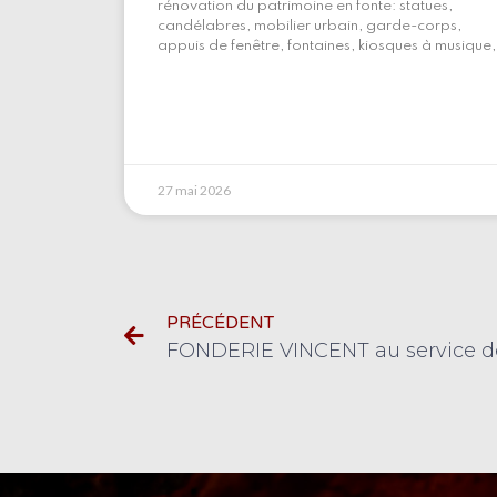
rénovation du patrimoine en fonte: statues,
candélabres, mobilier urbain, garde-corps,
appuis de fenêtre, fontaines, kiosques à musique,
27 mai 2026
PRÉCÉDENT