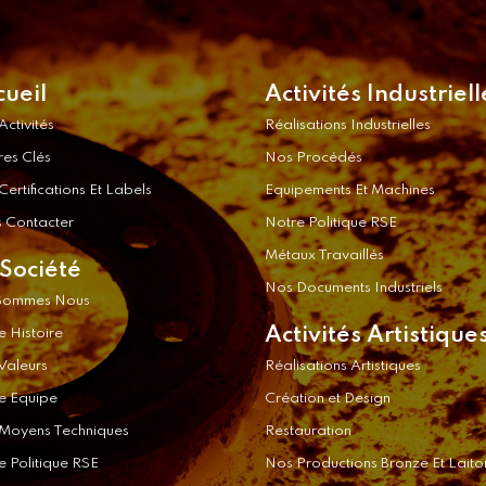
cueil
Activités Industriell
Activités
Réalisations Industrielles
res Clés
Nos Procédés
ertifications Et Labels
Equipements Et Machines
 Contacter
Notre Politique RSE
Métaux Travaillés
 Société
Nos Documents Industriels
Sommes Nous
Activités Artistique
e Histoire
Valeurs
Réalisations Artistiques
e Equipe
Création et Design
Moyens Techniques
Restauration
e Politique RSE
Nos Productions Bronze Et Laito