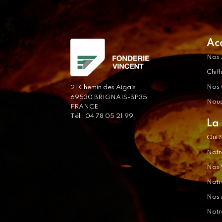
Ac
Nos 
Chiff
Nos C
21 Chemin des Aigais
69530 BRIGNAIS-BP35
Nous
FRANCE
Tél : 04 78 05 21 99
La
Qui 
Notr
Nos 
Notr
Nos 
Notr