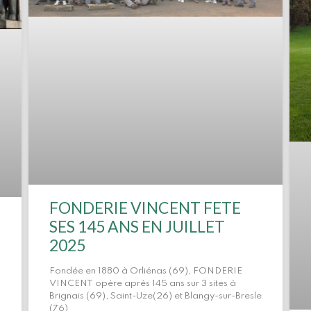
FONDERIE VINCENT FETE
SES 145 ANS EN JUILLET
2025
Fondée en 1880 à Orliénas (69), FONDERIE
VINCENT opère après 145 ans sur 3 sites à
Brignais (69), Saint-Uze(26) et Blangy-sur-Bresle
(76)