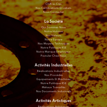
Chiffres Clés
Nos Certifications Et Labels
Nous Contacter
La Société
Qui Sommes Nous
Notre Histoire
Nos Valeurs
Notre Equipe
Nos Moyens Techniques
Notre Politique RSE
Notre Marque Employeur
Postuler Chez Nous
Activités Industrielles
Réalisations Industrielles
Nos Procédés
Equipements Et Machines
Notre Politique RSE
Métaux Travaillés
Nos Documents Industriels
Activités Artistiques
Réalisations Artistiques