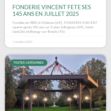
FONDERIE VINCENT FETE SES
145 ANS EN JUILLET 2025
Fondée en 1880 à Orliénas (69), FONDERIE VINCENT
opère après 145 ans sur 3 sites à Brignais (69), Saint-
Uze(26) et Blangy-sur-Bresle (76)
7 octobre 2025
TOUTES CATÉGORIES