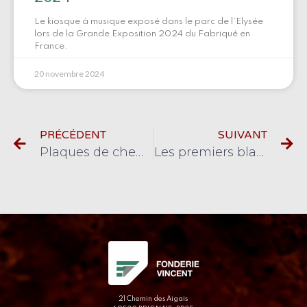
Le kiosque à musique exposé dans le parc de l’Elysée
lors de la Grande Exposition 2024 du Fabriqué en
France.
20 novembre 2024
PRÉCÉDENT
SUIVANT
Plaques de cheminée, nos nouveautés
Les premiers blasons de nos régions
21 Chemin des Aigais