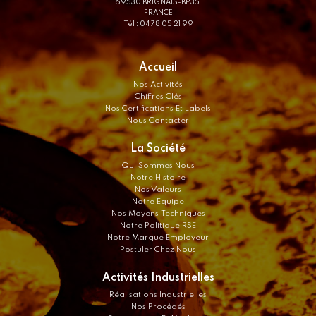
69530 BRIGNAIS-BP35
FRANCE
Tél : 04 78 05 21 99
Accueil
Nos Activités
Chiffres Clés
Nos Certifications Et Labels
Nous Contacter
La Société
Qui Sommes Nous
Notre Histoire
Nos Valeurs
Notre Equipe
Nos Moyens Techniques
Notre Politique RSE
Notre Marque Employeur
Postuler Chez Nous
Activités Industrielles
Réalisations Industrielles
Nos Procédés