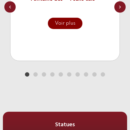
Cette fontaine a été remodelée deux fois par
FONDERIE VINCENT.
La première fois en 1985, la
Voir plus
fonderie a réalisé des travaux sur les éléphants
abîmés par le temps.
La seconde en 2016,
FONDERIE VINCENT a cette fois-ci refondu 3 des
éléphants pour rénover cette fontaine datant de
1838.
La statue du générale de
Boigne
avait
également été restaurée à cette occasion.
Architecte en Chef des Monuments Historiques :
Alain Tiller
Statues