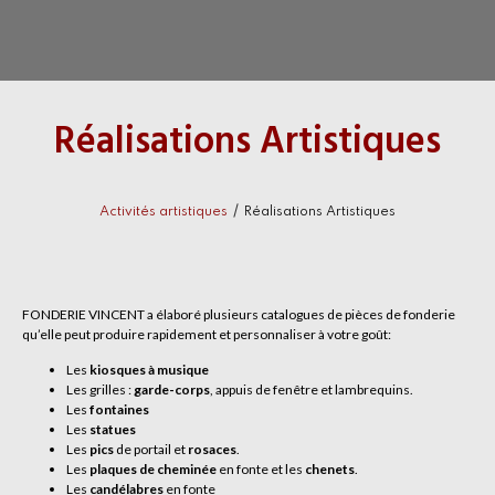
Réalisations Artistiques
/
Activités artistiques
Réalisations Artistiques
FONDERIE VINCENT a élaboré plusieurs catalogues de pièces de fonderie
qu’elle peut produire rapidement et
personnaliser à votre goût
:
Les
kiosques à musique
Les grilles :
garde-corps
, appuis de fenêtre et lambrequins.
Les
fontaines
Les
statues
Les
pics
de portail et
rosaces
.
Les
plaques de cheminée
en fonte et les
chenets
.
Les
candélabres
en fonte