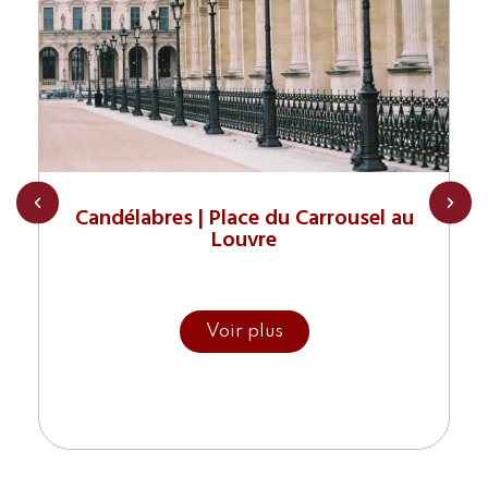
Candélabres | Place du Carrousel au
Louvre
Conception, réalisation et pose de 77
candélabres.
Voir plus
Ces réverbères de style classique ont été réalisés
en fonte et ornent la Place du Carrousel au Musée
du Louvre à PARIS, depuis leur installation en
décembre 2008.
Les lanternes ont été réalisées en partenariat avec
la société Claude Lefebvre.