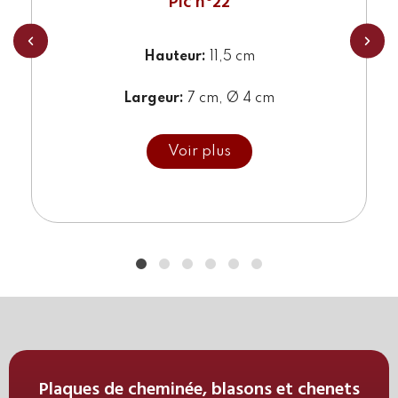
Pic n°22
Hauteur:
11,5 cm
Largeur:
7 cm, Ø 4 cm
Pic de métal fait en haute qualité. Cette pointe est
faite pour l’ornement de grille ou de portail. Il peut
Voir plus
être doré suivant la demande.
Référence :
C246
Plaques de cheminée, blasons et chenets