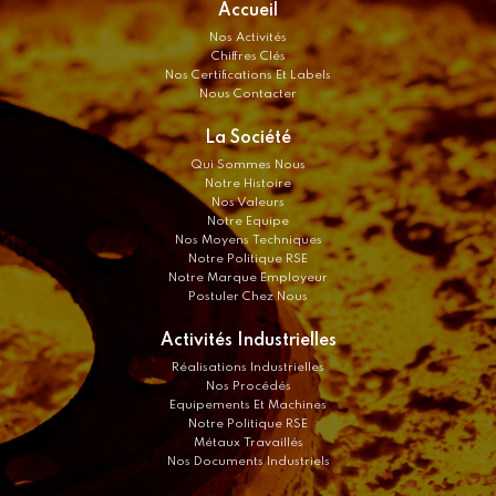
Accueil
Nos Activités
Chiffres Clés
Nos Certifications Et Labels
Nous Contacter
La Société
Qui Sommes Nous
Notre Histoire
Nos Valeurs
Notre Equipe
Nos Moyens Techniques
Notre Politique RSE
Notre Marque Employeur
Postuler Chez Nous
Activités Industrielles
Réalisations Industrielles
Nos Procédés
Equipements Et Machines
Notre Politique RSE
Métaux Travaillés
Nos Documents Industriels