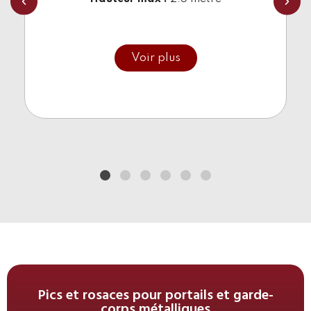
Restauration complète de la statue de « Poilu » du
monument aux morts du cimetière d’Oyonnax
Voir plus
Traitement de surface : Métallisation zinc et
peinture poudre polyester.
Les éléments manquants des statues sont recoulés
en fonte après moulage en sable. Toutes les
opérations de démontage et la remise en place
ont été effectuées par FONDERIE VINCENT.
Client: VIile d’Oyonnax
Référence :
Statue du monument aux morts
d’Oyonnax
Pics et rosaces pour portails et garde-
corps métalliques