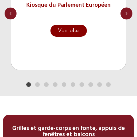
Kiosque du Parlement Européen
Ce kiosque, situé à Bruxelles en Belgique dans le
jardin du musée Jardin Wiertz a été construit en
Voir plus
2020. La structure originale repose directement
sur le sol sans fondations enterrées. Chacune des
pièces a été apportée sur l’emplacement à l’aide
d’une grue télescopique, lié à l’accès difficile au
site.
Grilles et garde-corps en fonte, appuis de
fenêtres et balcons