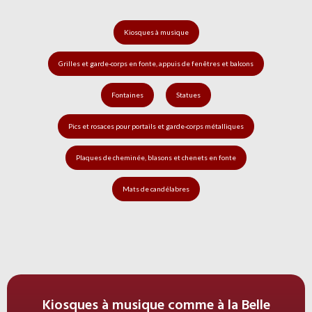
Kiosques à musique
Grilles et garde-corps en fonte, appuis de fenêtres et balcons
Fontaines
Statues
Pics et rosaces pour portails et garde-corps métalliques
Plaques de cheminée, blasons et chenets en fonte
Mats de candélabres
Kiosques à musique comme à la Belle