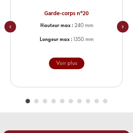
Garde-corps n°20
Hauteur max :
240 mm
Longeur max :
1350 mm
Cet appui de fenêtre peut être utilisé comme
bastingage ou toute autre protection. Il est réalisé
Voir plus
à l’atelier furanique de FONDERIE VINCENT par
procédé de moulage au sable. La pièce peut être
sablée et subir un traitement de métallisation pour
une protection du métal optimale.
Le style classique se caractérise par l’étude
cohérente des proportions et de la symétrie. Cet
art passe par la recherche d’une certaine
harmonie de l’ornement et d’une authentique
sobriété. On retrouve des lignes nobles et simples
qui permettent l’égalité et la légèreté du dessin.
Référence :
R20