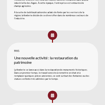
industrielle des Aigais. À cette époque, l’entreprise est entourée de
champs agricoles.
À la suite de la délocalisation des achats de fonte par les verriers de la
région, la fonderie décide de se diversifier dans de nombreux secteurs de
l’industrie.
1985
Une nouvelle activité : la restauration du
patrimoine
La fonderie se lance aussi dans la restauration de monuments historiques.
Dans un premier temps, le travail consiste à remettre en état et à
remplacer quelques pièces anciennes, ce sont surtout des fontaines ou des
statues en fonte très abîmées par le temps.