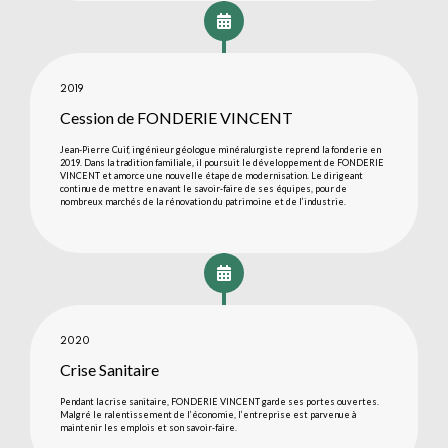
2019
Cession de FONDERIE VINCENT
Jean-Pierre Cuif, ingénieur géologue minéralurgiste reprend la fonderie en
2019. Dans la tradition familiale, il poursuit le développement de FONDERIE
VINCENT et amorce une nouvelle étape de modernisation. Le dirigeant
continue de mettre en avant le savoir-faire de ses équipes, pour de
nombreux marchés de la rénovation du patrimoine et de l’industrie.
2020
Crise Sanitaire
Pendant la crise sanitaire, FONDERIE VINCENT garde ses portes ouvertes.
Malgré le ralentissement de l’économie, l’entreprise est parvenue à
maintenir les emplois et son savoir-faire.