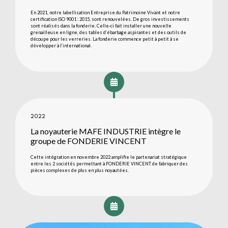
En 2021, notre labellisation Entreprise du Patrimoine Vivant et notre
certification ISO 9001 : 2015, sont renouvelées. De gros investissements
sont réalisés dans la fonderie. Celle-ci fait installer une nouvelle
grenailleuse en ligne, des tables d’ébarbage aspirantes et des outils de
découpe pour les verreries. La fonderie commence petit à petit à se
développer à l’international.
2022
La noyauterie MAFE INDUSTRIE intègre le
groupe de FONDERIE VINCENT
Cette intégration en novembre 2022 amplifie le partenariat stratégique
entre les 2 sociétés permettant à FONDERIE VINCENT de fabriquer des
pièces complexes de plus en plus noyautées.