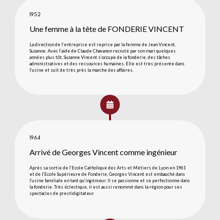
1952
Une femme à la tête de FONDERIE VINCENT
La direction de l’entreprise est reprise par la femme de Jean Vincent,
Suzanne. Avec l’aide de Claude Chavanon recruté par son mari quelques
années plus tôt, Suzanne Vincent s’occupe de la fonderie, des tâches
administratives et des ressources humaines. Elle est très présente dans
l’usine et suit de très près la marche des affaires.
1964
Arrivé de Georges Vincent comme ingénieur
Après sa sortie de l’Ecole Catholique des Arts et Métiers de Lyon en 1961
et de l’Ecole Supérieure de Fonderie, Georges Vincent est embauché dans
l’usine familiale en tant qu’ingénieur. Il se passionne et se perfectionne dans
la fonderie. Très éclectique, il est aussi renommé dans la région pour ses
spectacles de prestidigitateur.