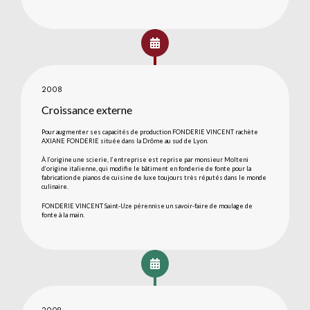
2008
Croissance externe
Pour augmenter ses capacités de production FONDERIE VINCENT rachète
AXIANE FONDERIE située dans la Drôme au sud de Lyon.
À l’origine une scierie, l’entreprise est reprise par monsieur Molteni
d’origine italienne, qui modifie le bâtiment en fonderie de fonte pour la
fabrication de pianos de cuisine de luxe toujours très réputés dans le monde
culinaire.
FONDERIE VINCENT Saint-Uze pérennise un savoir-faire de moulage de
fonte à la main.