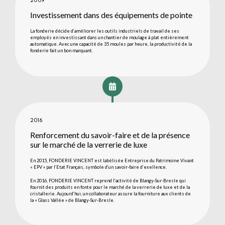
2009
Investissement dans des équipements de pointe
La fonderie décide d’améliorer les outils industriels de travail de ses
employés en investissant dans un chantier de moulage à plat entièrement
automatique. Avec une capacité de 35 moules par heure, la productivité de la
fonderie fait un bon marquant.
2016
Renforcement du savoir-faire et de la présence
sur le marché de la verrerie de luxe
En 2015, FONDERIE VINCENT est labélisée Entreprise du Patrimoine Vivant
« EPV » par l’Etat Français, symbole d’un savoir-faire d’exellence.
En 2016, FONDERIE VINCENT reprend l’activité de Blangy-Sur-Bresle qui
fournit des produits en fonte pour le marché de la verrerie de luxe et de la
cristallerie. Aujourd’hui, un collaborateur assure la fourniture aux clients de
la « Glass Vallée » de Blangy-Sur-Bresle.