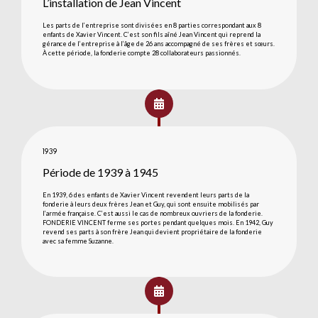
L’installation de Jean Vincent
Les parts de l’entreprise sont divisées en 8 parties correspondant aux 8
enfants de Xavier Vincent. C’est son fils aîné Jean Vincent qui reprend la
gérance de l’entreprise à l’âge de 26 ans accompagné de ses frères et sœurs.
À cette période, la fonderie compte 28 collaborateurs passionnés.
1939
Période de 1939 à 1945
En 1939, 6 des enfants de Xavier Vincent revendent leurs parts de la
fonderie à leurs deux frères Jean et Guy, qui sont ensuite mobilisés par
l’armée française. C’est aussi le cas de nombreux ouvriers de la fonderie.
FONDERIE VINCENT ferme ses portes pendant quelques mois. En 1942, Guy
revend ses parts à son frère Jean qui devient propriétaire de la fonderie
avec sa femme Suzanne.