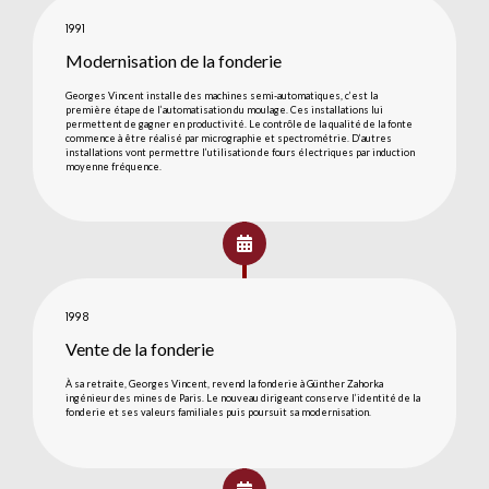
1991
Modernisation de la fonderie
Georges Vincent installe des machines semi-automatiques, c’est la
première étape de l’automatisation du moulage. Ces installations lui
permettent de gagner en productivité. Le contrôle de la qualité de la fonte
commence à être réalisé par micrographie et spectrométrie. D’autres
installations vont permettre l’utilisation de fours électriques par induction
moyenne fréquence.
1998
Vente de la fonderie
À sa retraite, Georges Vincent, revend la fonderie à Günther Zahorka
ingénieur des mines de Paris. Le nouveau dirigeant conserve l’identité de la
fonderie et ses valeurs familiales puis poursuit sa modernisation.