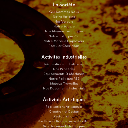
La Société
Qui Sommes Nous
Notre Histoire
Nos Valeurs
Notre Equipe
Nos Moyens Techniques
Notre Politique RSE
Notre Marque Employeur
Postuler Chez Nous
Activités Industrielles
Réalisations Industrielles
Nos Procédés
Equipements Et Machines
Notre Politique RSE
Métaux Travaillés
Nos Documents Industriels
Activités Artistiques
Réalisations Artistiques
Création et Design
Restauration
Nos Productions Bronze Et Laiton
Nos Documents Artistiques