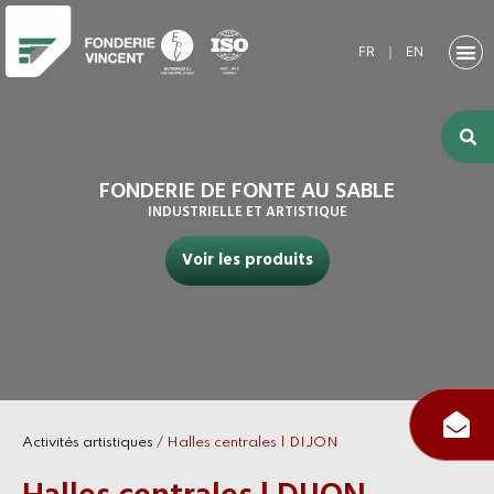
FR
｜
EN
NOTRE SO
ACTIVITÉ
ACTIVITÉS
NOS RE
FONDERIE DE FONTE AU SABLE
INDUSTRIELLE ET ARTISTIQUE
Voir les produits
Activités artistiques
/
Halles centrales | DIJON