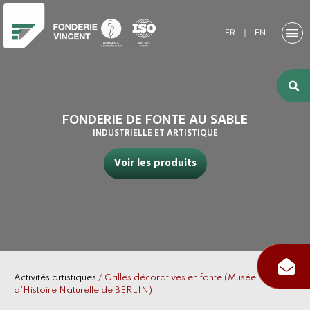
FR
｜
EN
NOTRE SO
ACTIVITÉ
ACTIVITÉS
NOS RE
FONDERIE DE FONTE AU SABLE
INDUSTRIELLE ET ARTISTIQUE
Voir les produits
Activités artistiques
/
Grilles décoratives en fonte (Musée
d’Histoire Naturelle de BERLIN)