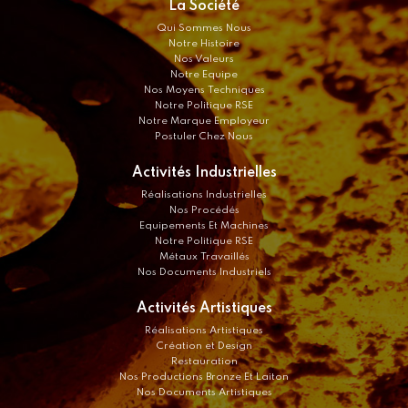
La Société
Qui Sommes Nous
Notre Histoire
Nos Valeurs
Notre Equipe
Nos Moyens Techniques
Notre Politique RSE
Notre Marque Employeur
Postuler Chez Nous
Activités Industrielles
Réalisations Industrielles
Nos Procédés
Equipements Et Machines
Notre Politique RSE
Métaux Travaillés
Nos Documents Industriels
Activités Artistiques
Réalisations Artistiques
Création et Design
Restauration
Nos Productions Bronze Et Laiton
Nos Documents Artistiques