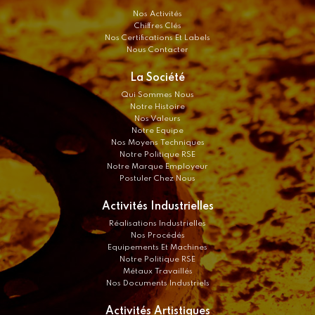
Nos Activités
Chiffres Clés
Nos Certifications Et Labels
Nous Contacter
La Société
Qui Sommes Nous
Notre Histoire
Nos Valeurs
Notre Equipe
Nos Moyens Techniques
Notre Politique RSE
Notre Marque Employeur
Postuler Chez Nous
Activités Industrielles
Réalisations Industrielles
Nos Procédés
Equipements Et Machines
Notre Politique RSE
Métaux Travaillés
Nos Documents Industriels
Activités Artistiques