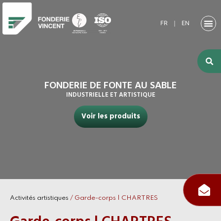
FR
｜
EN
NOTRE SO
ACTIVITÉ
ACTIVITÉS
NOS RE
FONDERIE DE FONTE AU SABLE
INDUSTRIELLE ET ARTISTIQUE
Voir les produits
Activités artistiques
/
Garde-corps | CHARTRES