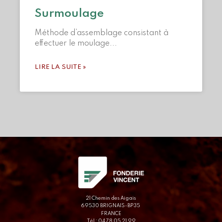
Surmoulage
Méthode d’assemblage consistant à
effectuer le moulage
LIRE LA SUITE »
21 Chemin des Aigais
69530 BRIGNAIS-BP35
FRANCE
Tél : 04 78 05 21 99