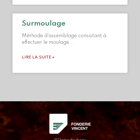
Surmoulage
Méthode d’assemblage consistant à
effectuer le moulage
LIRE LA SUITE »
21 Chemin des Aigais