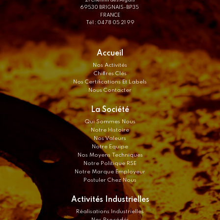
69530 BRIGNAIS-BP35
FRANCE
Tél : 04 78 05 21 99
Accueil
Nos Activités
Chiffres Clés
Nos Certifications Et Labels
Nous Contacter
La Société
Qui Sommes Nous
Notre Histoire
Nos Valeurs
Notre Equipe
Nos Moyens Techniques
Notre Politique RSE
Notre Marque Employeur
Postuler Chez Nous
Activités Industrielles
Réalisations Industrielles
Nos Procédés